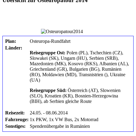
Übersicht zur Osteuropatour 2014
Plan:
Osteuropa-Rundfahrt
Länder:
Reisegruppe Ost:
Polen (PL), Tschechien (CZ),
Slowakei (SK), Ungarn (HU), Serbien (SRB),
Mazedonien (MK), Kosovo (RKS), Albanien (AL),
Griechenland (GR), Bulgarien (BG), Rumänien
(RO), Moldawien (MD), Transnistrien (), Ukraine
(UA)
Reisegruppe Süd:
Österreich (AT), Slowenien
(SLO), Kroatien (KR), Bosnien-Herzegowina
(BIH), ab Serbien gleiche Route
Reisezeit:
24.05. - 08.06.2014
Fahrzeuge:
1x PKW, 1x VW Bus, 2x Motorrad
Sonstiges:
Spendenübergabe in Rumänien