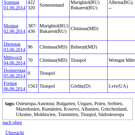
Sonntag
422
Murighiol(RU)
Albena(BG), 
Sonnenstand
01.06.2014
320
Bukarest(RU)
--
Montag
387/
Murighiol(RU)
Chisinau(MD)
02.06.2014
436
Bukarest(RU)
Dienstag
96
Chisinau(MD)
Brănești(MD)
03.06.2014
Mittwoch
70
Chisinau(MD)
Tiraspol
Weingut Miles
04.06.2014
Donnerstag
0
Tiraspol
05.06.2014
Freitag
1563
Tiraspol
Görlitz(D)
Lviv(UA)
06.06.2014
tags:
Osteuropa-Autotour, Bulgarien, Ungarn, Polen, Serbien,
Mazedonien, Rumänien, Kosovo, Albanien, Griechenland,
Ukraine, Moldawien, Tranistrien, Tiraspol, Südosteuropa
nach oben
Übersicht