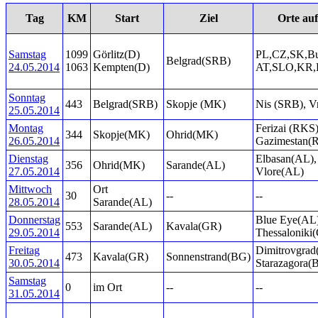
Tag
KM
Start
Ziel
Orte auf
Samstag
1099
Görlitz(D)
PL,CZ,SK,B
Belgrad(SRB)
24.05.2014
1063
Kempten(D)
AT,SLO,KR,
Sonntag
443
Belgrad(SRB)
Skopje (MK)
Nis (SRB), V
25.05.2014
Montag
Ferizai (RKS)
344
Skopje(MK)
Ohrid(MK)
26.05.2014
Gazimestan(
Dienstag
Elbasan(AL),
356
Ohrid(MK)
Sarande(AL)
27.05.2014
Vlore(AL)
Mittwoch
Ort
30
--
--
28.05.2014
Sarande(AL)
Donnerstag
Blue Eye(AL)
553
Sarande(AL)
Kavala(GR)
29.05.2014
Thessaloniki
Freitag
Dimitrovgrad
473
Kavala(GR)
Sonnenstrand(BG)
30.05.2014
Starazagora(
Samstag
0
im Ort
--
--
31.05.2014